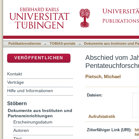
Abschied vom Jahwisten? : die Berufung des
DSpace Repositorium (Manakin basiert)
Publikationsdienste
→
TOBIAS-portale
→
Dokumente aus Instituten und Pa
Abschied vom Jah
VERÖFFENTLICHEN
Pentateuchforsc
Kontakt
Pietsch, Michael
Verträge
Hilfe und Informationen
Dateien:
Stöbern
Dokumente aus Instituten und
Partnereinrichtungen
Aufrufstatistik
Erscheinungsdatum
Zitierfähiger Link (URI):
ht
Autoren
ht
Titel