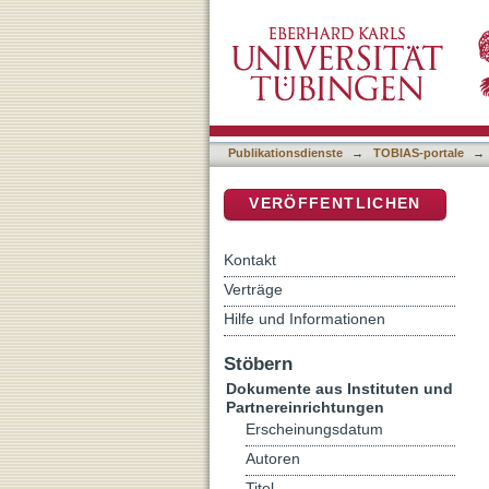
Beelzebul oder Beelzebub?
DSpace Repositorium (Manakin b
1,2-18
Publikationsdienste
→
TOBIAS-portale
→
VERÖFFENTLICHEN
Kontakt
Verträge
Hilfe und Informationen
Stöbern
Dokumente aus Instituten und
Partnereinrichtungen
Erscheinungsdatum
Autoren
Titel