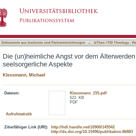
vor dem Älterwerden : Psychologische und seel
asiert)
Dokumente aus Instituten und Partnereinrichtungen
→
IxTheo / FID Theology - R
Die (un)heimliche Angst vor dem Älterwerden
seelsorgerliche Aspekte
Klessmann, Michael
Dateien:
Klessmann_155.pdf
522. KB
PDF
Aufrufstatistik
Zitierfähiger Link (URI):
http://hdl.handle.net/10900/145542
http://dx.doi.org/10.15496/publikation-86883