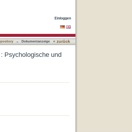
sorgerliche Aspekte
Einloggen
« zurück
epository
→
Dokumentanzeige
 : Psychologische und