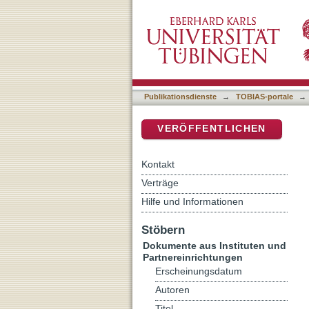
Die (un)heimliche Angst 
DSpace Repositorium (Manakin b
Publikationsdienste
→
TOBIAS-portale
→
VERÖFFENTLICHEN
Kontakt
Verträge
Hilfe und Informationen
Stöbern
Dokumente aus Instituten und
Partnereinrichtungen
Erscheinungsdatum
Autoren
Titel