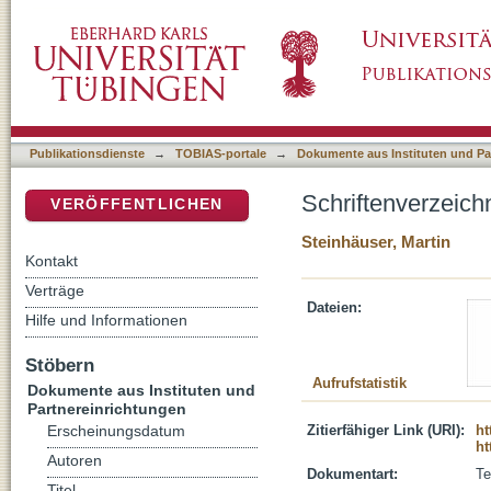
Schriftenverzeichnis Roland Degen
DSpace Repositorium (Manakin basiert)
Publikationsdienste
→
TOBIAS-portale
→
Dokumente aus Instituten und Pa
Schriftenverzeic
VERÖFFENTLICHEN
Steinhäuser, Martin
Kontakt
Verträge
Dateien:
Hilfe und Informationen
Stöbern
Aufrufstatistik
Dokumente aus Instituten und
Partnereinrichtungen
Zitierfähiger Link (URI):
ht
Erscheinungsdatum
ht
Autoren
Dokumentart:
Te
Titel