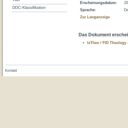
Erscheinungsdatum:
20
DDC-Klassifikation
Sprache:
De
Zur Langanzeige
Das Dokument erschein
IxTheo / FID Theology 
Kontakt