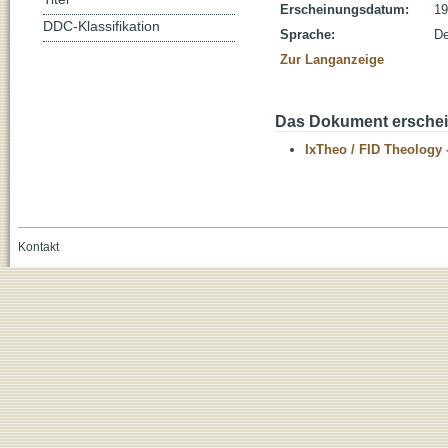
Erscheinungsdatum:
19
DDC-Klassifikation
Sprache:
De
Zur Langanzeige
Das Dokument erschein
IxTheo / FID Theology 
Kontakt