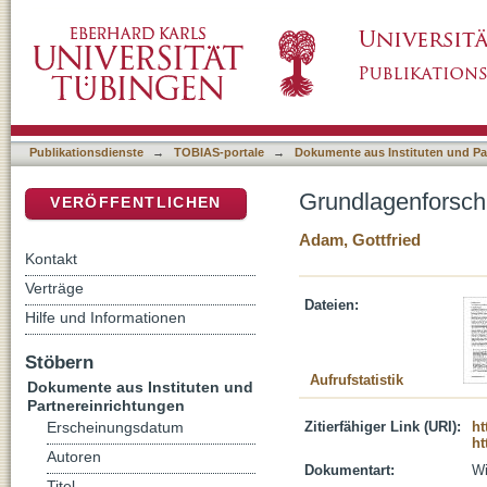
Grundlagenforschung in der evangelischen 
DSpace Repositorium (Manakin basiert)
Publikationsdienste
→
TOBIAS-portale
→
Dokumente aus Instituten und Pa
Grundlagenforsch
VERÖFFENTLICHEN
Adam, Gottfried
Kontakt
Verträge
Dateien:
Hilfe und Informationen
Stöbern
Aufrufstatistik
Dokumente aus Instituten und
Partnereinrichtungen
Zitierfähiger Link (URI):
ht
Erscheinungsdatum
ht
Autoren
Dokumentart:
Wi
Titel