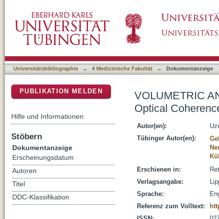
VOLUMETRIC ANALYSIS OF LAMELLAR MAC
DSpace Repositorium (Manakin basiert)
Study
Universitätsbibliographie
→
4 Medizinische Fakultät
→
Dokumentanzeige
PUBLIKATION MELDEN
VOLUMETRIC AN
Optical Coherenc
Hilfe und Informationen
Autor(en):
Uze
Stöbern
Tübinger Autor(en):
Gel
Dokumentanzeige
Ne
Kü
Erscheinungsdatum
Erschienen in:
Ret
Autoren
Verlagsangabe:
Lip
Titel
Sprache:
Eng
DDC-Klassifikation
Referenz zum Volltext:
ht
ISSN:
02