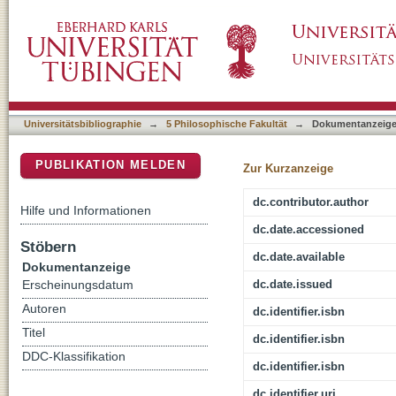
Sprachliche Unsicherheit in der Romania
DSpace Repositorium (Manakin basiert)
Universitätsbibliographie
→
5 Philosophische Fakultät
→
Dokumentanzeig
PUBLIKATION MELDEN
Zur Kurzanzeige
dc.contributor.author
Hilfe und Informationen
dc.date.accessioned
Stöbern
dc.date.available
Dokumentanzeige
dc.date.issued
Erscheinungsdatum
Autoren
dc.identifier.isbn
Titel
dc.identifier.isbn
DDC-Klassifikation
dc.identifier.isbn
dc.identifier.uri