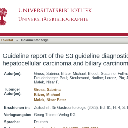
 guideline diagnostics and therapy of hepatoce
asiert)
 Fakultät
→
Dokumentanzeige
Guideline report of the S3 guideline diagnosti
hepatocellular carcinoma and biliary carcino
Autor(en):
Gross, Sabrina
;
Bitzer, Michael
;
Bloedt, Susanne
;
Follm
Freudenberger, Paul
;
Steubesand, Nadine
;
Lorenz, Pia
;
Malek, Nisar P.
Tübinger
Gross, Sabrina
Autor(en):
Bitzer, Michael
Malek, Nisar Peter
Erschienen in:
Zeitschrift für Gastroenterologie (2023), Bd. 61, H. 4, S
Verlagsangabe:
Georg Thieme Verlag KG
Sprache:
Deutsch