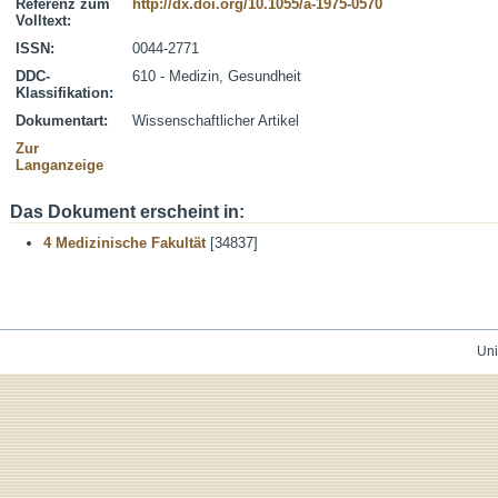
Referenz zum
http://dx.doi.org/10.1055/a-1975-0570
Volltext:
ISSN:
0044-2771
DDC-
610 - Medizin, Gesundheit
Klassifikation:
Dokumentart:
Wissenschaftlicher Artikel
Zur
Langanzeige
Das Dokument erscheint in:
4 Medizinische Fakultät
[34837]
Uni