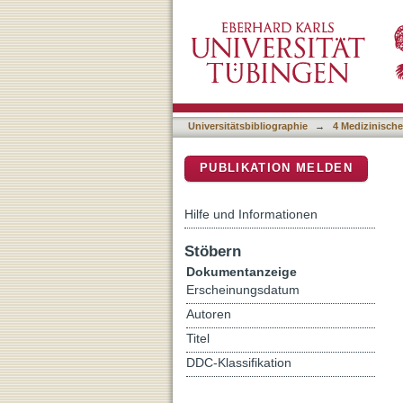
Guideline report of the S3
DSpace Repositorium (Manakin b
biliary carcinoma
Universitätsbibliographie
→
4 Medizinische
PUBLIKATION MELDEN
Hilfe und Informationen
Stöbern
Dokumentanzeige
Erscheinungsdatum
Autoren
Titel
DDC-Klassifikation