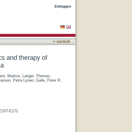
llular carcinoma and
Einloggen
« zurück
cs and therapy of
ma
ann, Markus
;
Langer, Thomas
;
Jansen, Petra Lynen
;
Galle, Peter R.
;
. E157-E171