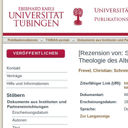
[Rezension von: Schreiner, Josef, 1922-2002
DSpace Repositorium (Manakin basiert)
Testaments]
Publikationsdienste
→
TOBIAS-portale
→
Dokumente aus Instituten und Pa
[Rezension von: S
VERÖFFENTLICHEN
Theologie des Alt
Kontakt
Frevel, Christian
;
Schrein
Verträge
Hilfe und Informationen
Zitierfähiger Link (URI):
ht
ht
Stöbern
Dokumentart:
Wi
Dokumente aus Instituten und
Erscheinungsdatum:
19
Partnereinrichtungen
Sprache:
De
Erscheinungsdatum
Zur Langanzeige
Autoren
Titel