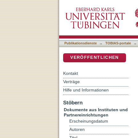
Nil
DSpace Repositorium (Manakin b
Publikationsdienste
→
TOBIAS-portale
→
VERÖFFENTLICHEN
Kontakt
Verträge
Hilfe und Informationen
Stöbern
Dokumente aus Instituten und
Partnereinrichtungen
Erscheinungsdatum
Autoren
Titel