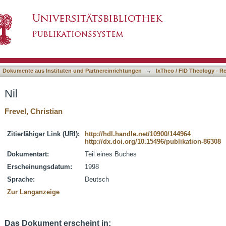
asiert)
Dokumente aus Instituten und Partnereinrichtungen
→
IxTheo / FID Theology - R
Nil
Frevel, Christian
Zitierfähiger Link (URI):
http://hdl.handle.net/10900/144964
http://dx.doi.org/10.15496/publikation-86308
Dokumentart:
Teil eines Buches
Erscheinungsdatum:
1998
Sprache:
Deutsch
Zur Langanzeige
Das Dokument erscheint in: