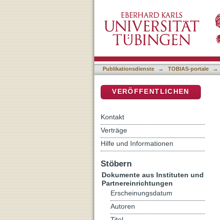
[Rezension von: Herders g
DSpace Repositorium (Manakin b
Publikationsdienste
→
TOBIAS-portale
→
VERÖFFENTLICHEN
Kontakt
Verträge
Hilfe und Informationen
Stöbern
Dokumente aus Instituten und
Partnereinrichtungen
Erscheinungsdatum
Autoren
Titel