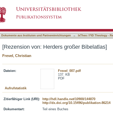
roßer Bibelatlas]
asiert)
Dokumente aus Instituten und Partnereinrichtungen
→
IxTheo / FID Theology - R
[Rezension von: Herders großer Bibelatlas]
Frevel, Christian
Dateien:
Frevel_007.pdf
137. KB
PDF
Aufrufstatistik
Zitierfähiger Link (URI):
http://hdl.handle.net/10900/144870
http://dx.doi.org/10.15496/publikation-86214
Dokumentart:
Teil eines Buches