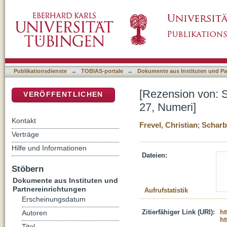
[Rezension von: Scharbert, Josef, 1919-1998
DSpace Repositorium (Manakin basiert)
Publikationsdienste
→
TOBIAS-portale
→
Dokumente aus Instituten und Pa
[Rezension von: S
VERÖFFENTLICHEN
27, Numeri]
Kontakt
Frevel, Christian
;
Scharb
Verträge
Hilfe und Informationen
Dateien:
Stöbern
Dokumente aus Instituten und
Partnereinrichtungen
Aufrufstatistik
Erscheinungsdatum
Zitierfähiger Link (URI):
ht
Autoren
ht
Titel