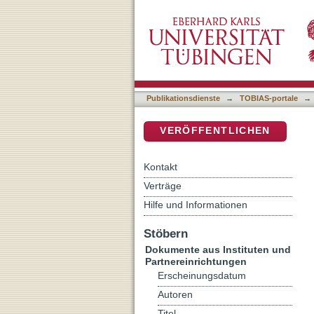
Gilgal
DSpace Repositorium (Manakin b
Publikationsdienste
→
TOBIAS-portale
→
VERÖFFENTLICHEN
Kontakt
Verträge
Hilfe und Informationen
Stöbern
Dokumente aus Instituten und
Partnereinrichtungen
Erscheinungsdatum
Autoren
Titel