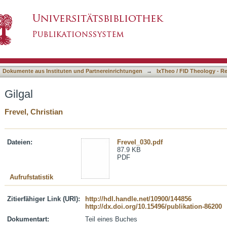
asiert)
Dokumente aus Instituten und Partnereinrichtungen
→
IxTheo / FID Theology - R
Gilgal
Frevel, Christian
Dateien:
Frevel_030.pdf
87.9 KB
PDF
Aufrufstatistik
Zitierfähiger Link (URI):
http://hdl.handle.net/10900/144856
http://dx.doi.org/10.15496/publikation-86200
Dokumentart:
Teil eines Buches