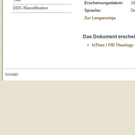
Erscheinungsdatum:
19
DDC-Klassifikation
Sprache:
De
Zur Langanzeige
Das Dokument erschein
IxTheo / FID Theology 
Kontakt