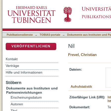
Nil
DSpace Repositorium (Manakin basiert)
Publikationsdienste
→
TOBIAS-portale
→
Dokumente aus Instituten und Pa
Nil
VERÖFFENTLICHEN
Frevel, Christian
Kontakt
Verträge
Dateien:
Hilfe und Informationen
Stöbern
Aufrufstatistik
Dokumente aus Instituten und
Partnereinrichtungen
Zitierfähiger Link (URI):
ht
Erscheinungsdatum
ht
Autoren
Dokumentart:
Te
Titel