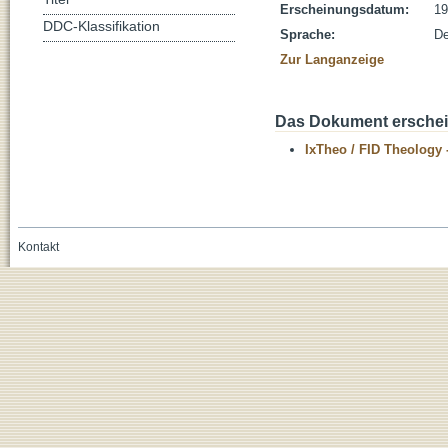
Erscheinungsdatum:
19
DDC-Klassifikation
Sprache:
De
Zur Langanzeige
Das Dokument erschein
IxTheo / FID Theology 
Kontakt