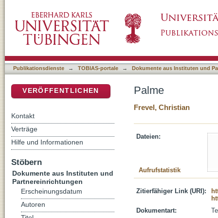
Palme
DSpace Repositorium (Manakin basiert)
Publikationsdienste
→
TOBIAS-portale
→
Dokumente aus Instituten und Pa
Palme
VERÖFFENTLICHEN
Frevel, Christian
Kontakt
Verträge
Dateien:
Hilfe und Informationen
Stöbern
Aufrufstatistik
Dokumente aus Instituten und
Partnereinrichtungen
Zitierfähiger Link (URI):
ht
Erscheinungsdatum
ht
Autoren
Dokumentart:
Te
Titel