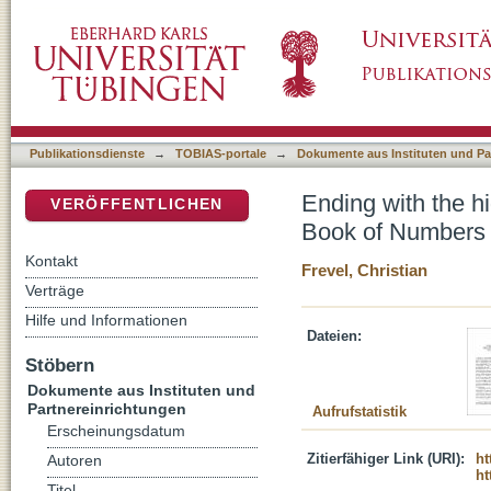
Ending with the high priest : the hierarchy o
DSpace Repositorium (Manakin basiert)
Publikationsdienste
→
TOBIAS-portale
→
Dokumente aus Instituten und Pa
Ending with the hi
VERÖFFENTLICHEN
Book of Numbers
Kontakt
Frevel, Christian
Verträge
Hilfe und Informationen
Dateien:
Stöbern
Dokumente aus Instituten und
Partnereinrichtungen
Aufrufstatistik
Erscheinungsdatum
Zitierfähiger Link (URI):
ht
Autoren
ht
Titel