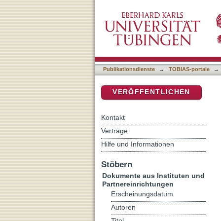
Traditionsverdichtung – e
DSpace Repositorium (Manakin b
Publikationsdienste
→
TOBIAS-portale
→
VERÖFFENTLICHEN
Kontakt
Verträge
Hilfe und Informationen
Stöbern
Dokumente aus Instituten und
Partnereinrichtungen
Erscheinungsdatum
Autoren
Titel