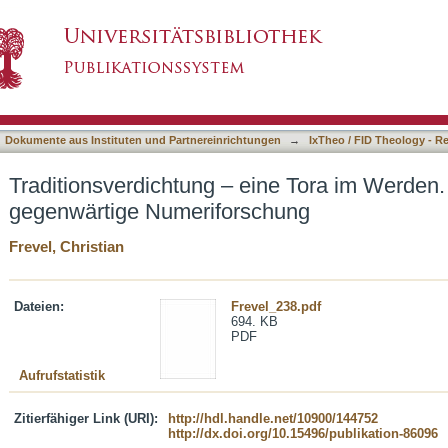
ine Tora im Werden. Einblicke in die gegenwär
asiert)
Dokumente aus Instituten und Partnereinrichtungen
→
IxTheo / FID Theology - R
Traditionsverdichtung – eine Tora im Werden. 
gegenwärtige Numeriforschung
Frevel, Christian
Dateien:
Frevel_238.pdf
694. KB
PDF
Aufrufstatistik
Zitierfähiger Link (URI):
http://hdl.handle.net/10900/144752
http://dx.doi.org/10.15496/publikation-86096