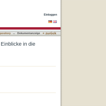
tige Numeriforschung
Einloggen
« zurück
epository
→
Dokumentanzeige
Einblicke in die