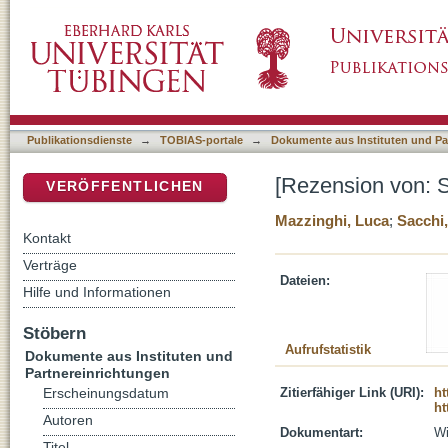
[Rezension von: Sacchi, Paolo, 1930-, Stori
DSpace Repositorium (Manakin basiert)
Publikationsdienste
→
TOBIAS-portale
→
Dokumente aus Instituten und Pa
[Rezension von: S
VERÖFFENTLICHEN
Mazzinghi, Luca
;
Sacchi
Kontakt
Verträge
Dateien:
Hilfe und Informationen
Stöbern
Aufrufstatistik
Dokumente aus Instituten und
Partnereinrichtungen
Zitierfähiger Link (URI):
ht
Erscheinungsdatum
ht
Autoren
Dokumentart:
Wi
Titel