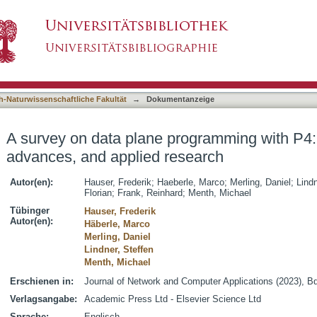
rogramming with P4: Fundamentals, advances, 
asiert)
h-Naturwissenschaftliche Fakultät
→
Dokumentanzeige
A survey on data plane programming with P4
advances, and applied research
Autor(en):
Hauser, Frederik
;
Haeberle, Marco
;
Merling, Daniel
;
Lindn
Florian
;
Frank, Reinhard
;
Menth, Michael
Tübinger
Hauser, Frederik
Autor(en):
Häberle, Marco
Merling, Daniel
Lindner, Steffen
Menth, Michael
Erschienen in:
Journal of Network and Computer Applications (2023), Bd
Verlagsangabe:
Academic Press Ltd - Elsevier Science Ltd
Sprache:
Englisch