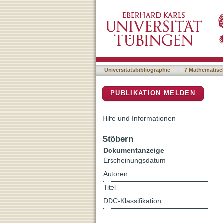
A survey on data plane p
DSpace Repositorium (Manakin b
Universitätsbibliographie
→
7 Mathematisc
PUBLIKATION MELDEN
Hilfe und Informationen
Stöbern
Dokumentanzeige
Erscheinungsdatum
Autoren
Titel
DDC-Klassifikation