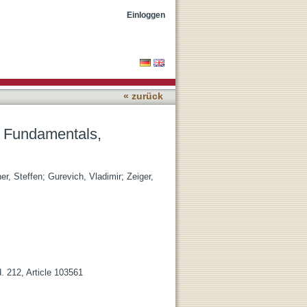
and applied research
Einloggen
« zurück
: Fundamentals,
er, Steffen
;
Gurevich, Vladimir
;
Zeiger,
. 212, Article 103561