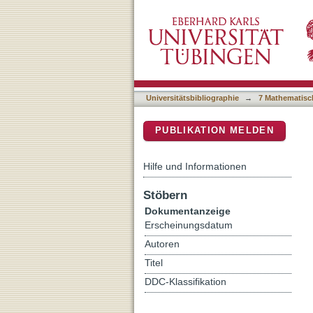
End-to-end Autonomous Dr
DSpace Repositorium (Manakin b
Universitätsbibliographie
→
7 Mathematisc
PUBLIKATION MELDEN
Hilfe und Informationen
Stöbern
Dokumentanzeige
Erscheinungsdatum
Autoren
Titel
DDC-Klassifikation