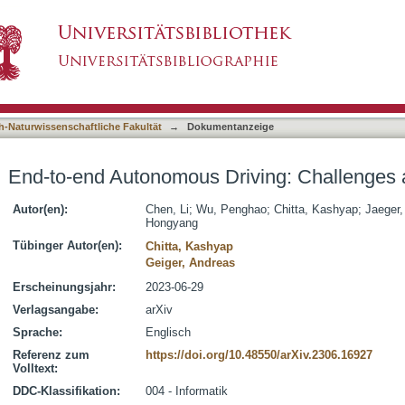
iving: Challenges and Frontiers
asiert)
h-Naturwissenschaftliche Fakultät
→
Dokumentanzeige
End-to-end Autonomous Driving: Challenges 
Autor(en):
Chen, Li
;
Wu, Penghao
;
Chitta, Kashyap
;
Jaeger,
Hongyang
Tübinger Autor(en):
Chitta, Kashyap
Geiger, Andreas
Erscheinungsjahr:
2023-06-29
Verlagsangabe:
arXiv
Sprache:
Englisch
Referenz zum
https://doi.org/10.48550/arXiv.2306.16927
Volltext:
DDC-Klassifikation:
004 - Informatik