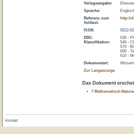
Verlagsangabe:
Elsevie
Sprache:
Englisc
Referenz zum
http://
Volltext:
ISSN:
0022-0
DDC-
530 - P
Klassifikation:
540 - C
570 - B
600 - T
610 - M
Dokumentart:
Wissens
Zur Langanzeige
Das Dokument erschein
7 Mathematisch-Naturwi
Kontakt