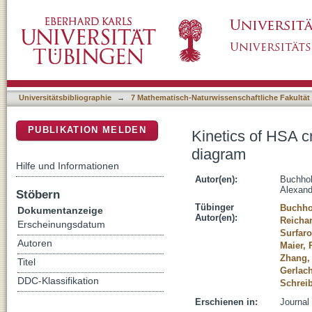
Kinetics of HSA crystallization and its relat
DSpace Repositorium (Manakin basiert)
Universitätsbibliographie
→
7 Mathematisch-Naturwissenschaftliche Fakultät
PUBLIKATION MELDEN
Kinetics of HSA cr
diagram
Hilfe und Informationen
Autor(en):
Buchhol
Alexand
Stöbern
Tübinger
Buchho
Dokumentanzeige
Autor(en):
Reichar
Erscheinungsdatum
Surfaro
Autoren
Maier, 
Zhang,
Titel
Gerlach
DDC-Klassifikation
Schreib
Erschienen in:
Journal