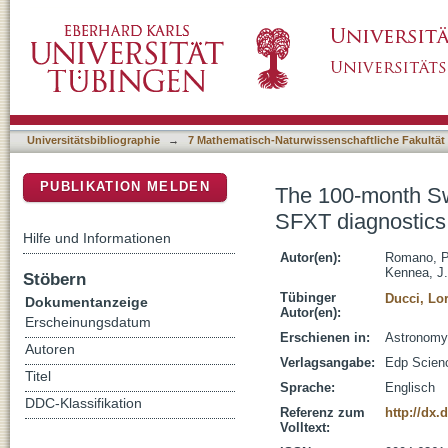
The 100-month Swift catalogue of supergiant 
DSpace Repositorium (Manakin basiert)
outburst properties
Universitätsbibliographie
→
7 Mathematisch-Naturwissenschaftliche Fakultät
PUBLIKATION MELDEN
The 100-month Swif
SFXT diagnostics 
Hilfe und Informationen
Autor(en):
Romano, P
Kennea, J.
Stöbern
Tübinger
Ducci, Lo
Dokumentanzeige
Autor(en):
Erscheinungsdatum
Erschienen in:
Astronomy 
Autoren
Verlagsangabe:
Edp Scien
Titel
Sprache:
Englisch
DDC-Klassifikation
Referenz zum
http://dx.
Volltext: