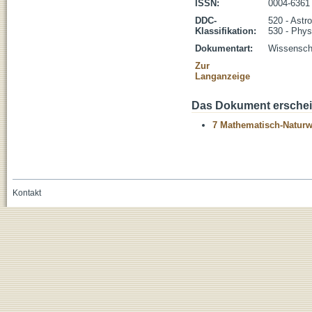
ISSN:
0004-6361
DDC-
520 - Astr
Klassifikation:
530 - Phys
Dokumentart:
Wissenscha
Zur
Langanzeige
Das Dokument erschein
7 Mathematisch-Naturwi
Kontakt