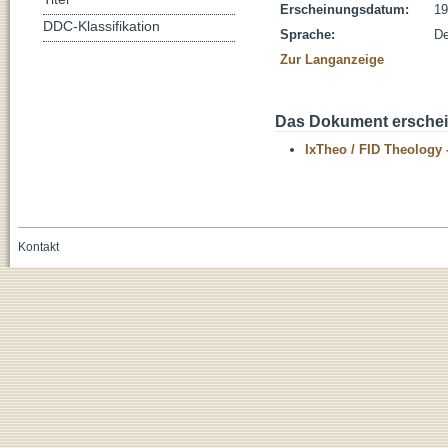
Erscheinungsdatum:
19
DDC-Klassifikation
Sprache:
De
Zur Langanzeige
Das Dokument erschein
IxTheo / FID Theology 
Kontakt