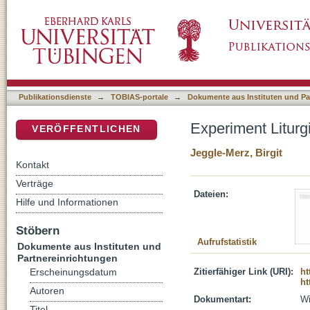
Experiment Liturgie : das "Experiment" Femin
DSpace Repositorium (Manakin basiert)
Publikationsdienste
→
TOBIAS-portale
→
Dokumente aus Instituten und Pa
Experiment Liturg
VERÖFFENTLICHEN
Jeggle-Merz, Birgit
Kontakt
Verträge
Dateien:
Hilfe und Informationen
Stöbern
Aufrufstatistik
Dokumente aus Instituten und
Partnereinrichtungen
Zitierfähiger Link (URI):
ht
Erscheinungsdatum
ht
Autoren
Dokumentart:
Wi
Titel