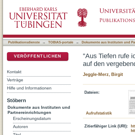
"Aus Tiefen rufe ich dich". Psalm 130 (129) 
DSpace Repositorium (Manakin basiert)
der Bibel
Publikationsdienste
→
TOBIAS-portale
→
Dokumente aus Instituten und Pa
"Aus Tiefen rufe 
VERÖFFENTLICHEN
auf den vergebend
Kontakt
Jeggle-Merz, Birgit
Verträge
Hilfe und Informationen
Dateien:
Stöbern
Dokumente aus Instituten und
Partnereinrichtungen
Aufrufstatistik
Erscheinungsdatum
Zitierfähiger Link (URI):
ht
Autoren
ht
Titel