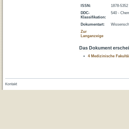
ISSN:
1878-5352
DDC-
540 - Che
Klassifikation:
Dokumentart:
Wissenscha
Zur
Langanzeige
Das Dokument erschein
4 Medizinische Fakultä
Kontakt