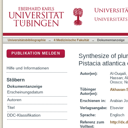
Synthesize of pluronic-based nanovesicular fo
DSpace Repositorium (Manakin basiert)
improved antimicrobial efficiency
Universitätsbibliographie
→
4 Medizinische Fakultät
→
Dokumentanzeige
PUBLIKATION MELDEN
Synthesize of plu
Pistacia atlantica
Hilfe und Informationen
Autor(en):
Al-Ouqaili
Hassan
;
A
Stöbern
Orosco
;
No
Dokumentanzeige
Tübinger
Akhavan-S
Erscheinungsdatum
Autor(en):
Autoren
Erschienen in:
Arabian Jo
Titel
Verlagsangabe:
Elsevier
Sprache:
Englisch
DDC-Klassifikation
Referenz zum
http://dx.
Volltext: