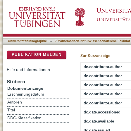
Enhancing Robustness of LiDAR-Based Perce
DSpace Repositorium (Manakin basiert)
Augmentations
Universitätsbibliographie
→
7 Mathematisch-Naturwissenschaftliche Fakultät
PUBLIKATION MELDEN
Zur Kurzanzeige
dc.contributor.author
Hilfe und Informationen
dc.contributor.author
Stöbern
dc.contributor.author
Dokumentanzeige
dc.contributor.author
Erscheinungsdatum
Autoren
dc.contributor.author
Titel
dc.date.accessioned
DDC-Klassifikation
dc.date.available
dc.date.issued