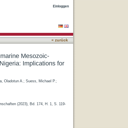
 deposits, Eastern
Einloggen
« zurück
w marine Mesozoic-
geria: Implications for
a, Oladotun A.
;
Suess, Michael P.
;
nschaften (2023), Bd. 174, H. 1, S. 119-