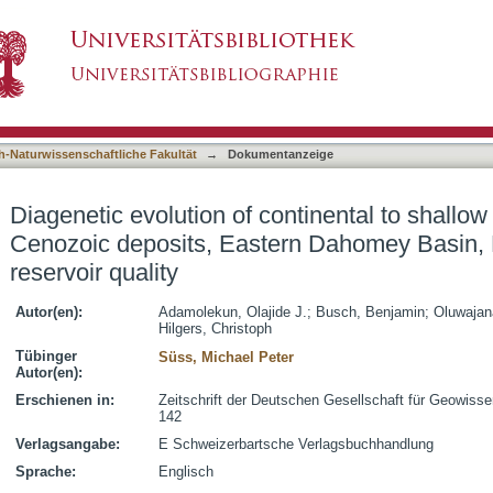
ontinental to shallow marine Mesozoic-Cenozoic
asiert)
plications for reservoir quality
h-Naturwissenschaftliche Fakultät
→
Dokumentanzeige
Diagenetic evolution of continental to shallo
Cenozoic deposits, Eastern Dahomey Basin, Ni
reservoir quality
Autor(en):
Adamolekun, Olajide J.
;
Busch, Benjamin
;
Oluwajan
Hilgers, Christoph
Tübinger
Süss, Michael Peter
Autor(en):
Erschienen in:
Zeitschrift der Deutschen Gesellschaft für Geowisse
142
Verlagsangabe:
E Schweizerbartsche Verlagsbuchhandlung
Sprache:
Englisch