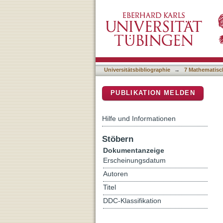
Diagenetic evolution of c
DSpace Repositorium (Manakin b
Dahomey Basin, Nigeria: Im
Universitätsbibliographie
→
7 Mathematisc
PUBLIKATION MELDEN
Hilfe und Informationen
Stöbern
Dokumentanzeige
Erscheinungsdatum
Autoren
Titel
DDC-Klassifikation