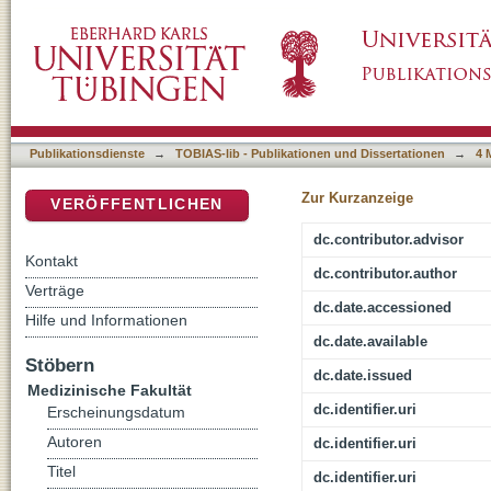
The spectacle microbiota and its hygienic re
DSpace Repositorium (Manakin basiert)
Publikationsdienste
→
TOBIAS-lib - Publikationen und Dissertationen
→
4 
Zur Kurzanzeige
VERÖFFENTLICHEN
dc.contributor.advisor
Kontakt
dc.contributor.author
Verträge
dc.date.accessioned
Hilfe und Informationen
dc.date.available
Stöbern
dc.date.issued
Medizinische Fakultät
dc.identifier.uri
Erscheinungsdatum
Autoren
dc.identifier.uri
Titel
dc.identifier.uri