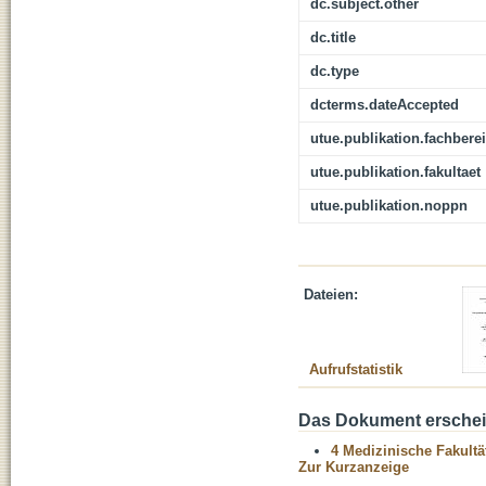
dc.subject.other
dc.title
dc.type
dcterms.dateAccepted
utue.publikation.fachbere
utue.publikation.fakultaet
utue.publikation.noppn
Dateien:
Aufrufstatistik
Das Dokument erschein
4 Medizinische Fakultä
Zur Kurzanzeige