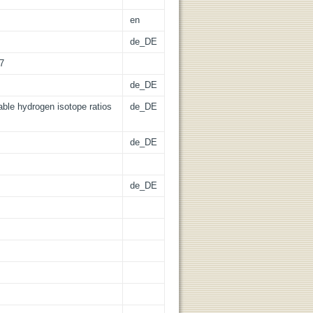
en
de_DE
07
de_DE
able hydrogen isotope ratios
de_DE
de_DE
de_DE