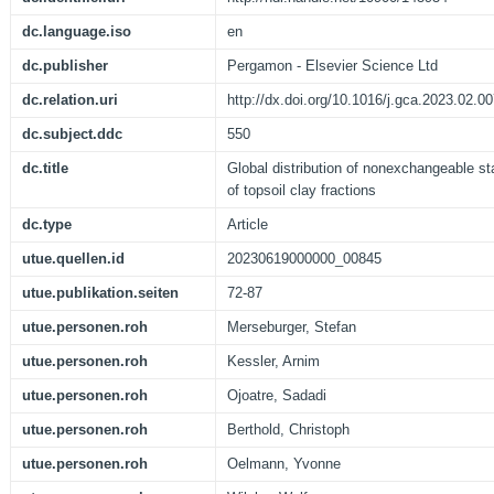
dc.language.iso
en
dc.publisher
Pergamon - Elsevier Science Ltd
dc.relation.uri
http://dx.doi.org/10.1016/j.gca.2023.02.0
dc.subject.ddc
550
dc.title
Global distribution of nonexchangeable st
of topsoil clay fractions
dc.type
Article
utue.quellen.id
20230619000000_00845
utue.publikation.seiten
72-87
utue.personen.roh
Merseburger, Stefan
utue.personen.roh
Kessler, Arnim
utue.personen.roh
Ojoatre, Sadadi
utue.personen.roh
Berthold, Christoph
utue.personen.roh
Oelmann, Yvonne