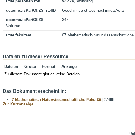
utue.personen.roh
Wilcke, Wolfgang
dcterms.isPartOf.ZSTitelID
Geochimica et Cosmochimica Acta
dcterms.isPartOf.ZS-
347
Volume
utue.fakultaet
07 Mathematisch-Naturwissenschaftliche 
Dateien zu dieser Ressource
Dateien
Größe
Format
Anzeige
Zu diesem Dokument gibt es keine Dateien.
Das Dokument erscheint in:
7 Mathematisch-Naturwissenschaftliche Fakultät
[27488]
Zur Kurzanzeige
Uni