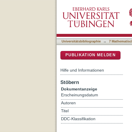
Global distribution of non
DSpace Repositorium (Manakin b
Universitätsbibliographie
→
7 Mathematisc
PUBLIKATION MELDEN
Hilfe und Informationen
Stöbern
Dokumentanzeige
Erscheinungsdatum
Autoren
Titel
DDC-Klassifikation