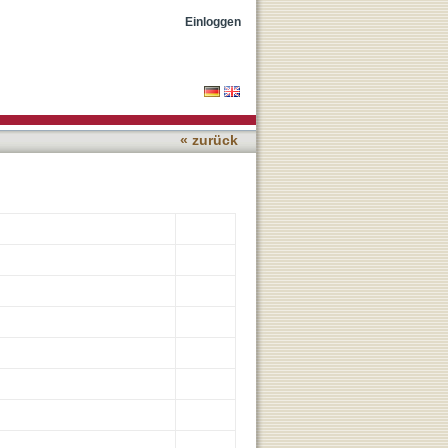
opsoil clay fractions
Einloggen
« zurück