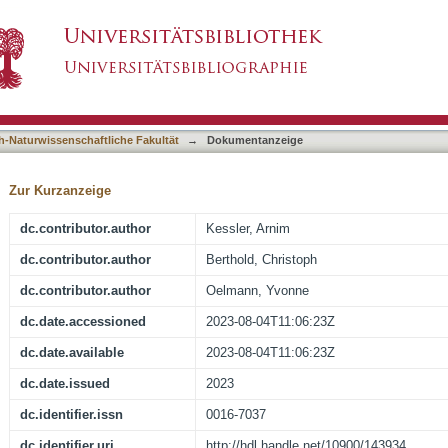
exchangeable stable hydrogen isotope ratios of t
asiert)
h-Naturwissenschaftliche Fakultät
→
Dokumentanzeige
Zur Kurzanzeige
dc.contributor.author
Kessler, Arnim
dc.contributor.author
Berthold, Christoph
dc.contributor.author
Oelmann, Yvonne
dc.date.accessioned
2023-08-04T11:06:23Z
dc.date.available
2023-08-04T11:06:23Z
dc.date.issued
2023
dc.identifier.issn
0016-7037
dc.identifier.uri
http://hdl.handle.net/10900/143934