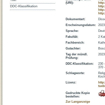
(URI):
http
DDC-Klassifikation
http
http
http
Dokumentart:
Disse
Erscheinungsdatum:
2023
Sprache:
Deut
Fakultät:
2 Ka
Fachbereich:
Kath
Gutachter:
Bosch
Tag der mündl.
2023
Prüfung:
DDC-Klassifikation:
230 
370 
Schlagworte:
Reli
Kirc
Lizenz:
http
tueb
Gedruckte Kopie
bestellen:
Zur Langanzeige