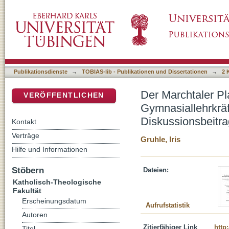
Der Marchtaler Plan im Spiegel der Wahrne
DSpace Repositorium (Manakin basiert)
Untersuchung als Diskussionsbeitrag zur Zu
Publikationsdienste
→
TOBIAS-lib - Publikationen und Dissertationen
→
2 
Der Marchtaler P
VERÖFFENTLICHEN
Gymnasiallehrkräf
Diskussionsbeitr
Kontakt
Verträge
Gruhle, Iris
Hilfe und Informationen
Stöbern
Dateien:
Katholisch-Theologische
Fakultät
Erscheinungsdatum
Aufrufstatistik
Autoren
Zitierfähiger Link
http
Titel