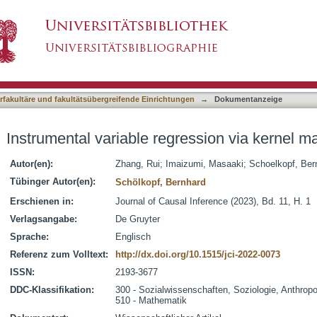
gression via kernel maximum moment loss
asiert)
terfakultäre und fakultätsübergreifende Einrichtungen
→
Dokumentanzeige
Instrumental variable regression via kernel
Autor(en):
Zhang, Rui
;
Imaizumi, Masaaki
;
Schoelkopf, Ber
Tübinger Autor(en):
Schölkopf, Bernhard
Erschienen in:
Journal of Causal Inference (2023), Bd. 11, H. 1
Verlagsangabe:
De Gruyter
Sprache:
Englisch
Referenz zum Volltext:
http://dx.doi.org/10.1515/jci-2022-0073
ISSN:
2193-3677
DDC-Klassifikation:
300 - Sozialwissenschaften, Soziologie, Anthropo
510 - Mathematik