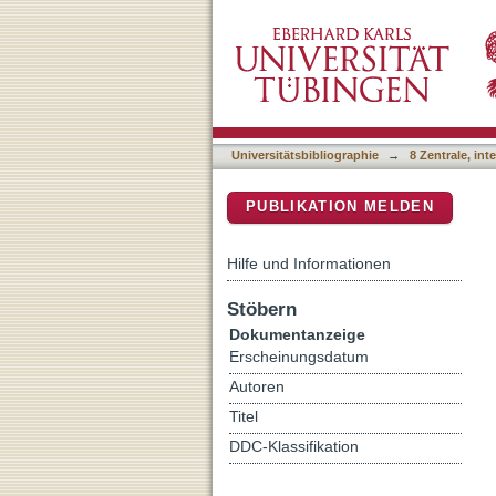
Instrumental variable re
DSpace Repositorium (Manakin b
Universitätsbibliographie
→
8 Zentrale, in
PUBLIKATION MELDEN
Hilfe und Informationen
Stöbern
Dokumentanzeige
Erscheinungsdatum
Autoren
Titel
DDC-Klassifikation