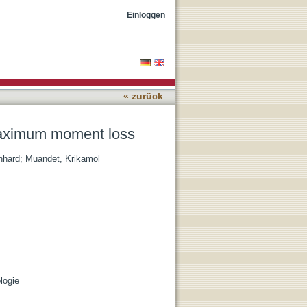
Einloggen
« zurück
 maximum moment loss
nhard
;
Muandet, Krikamol
logie