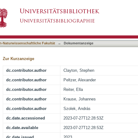
 from Ludwig van Beethoven
asiert)
h-Naturwissenschaftliche Fakultät
→
Dokumentanzeige
Zur Kurzanzeige
dc.contributor.author
Clayton, Stephen
dc.contributor.author
Peltzer, Alexander
dc.contributor.author
Reiter, Ella
dc.contributor.author
Krause, Johannes
dc.contributor.author
Szolek, András
dc.date.accessioned
2023-07-27T12:28:53Z
dc.date.available
2023-07-27T12:28:53Z
dc.date.issued
2023