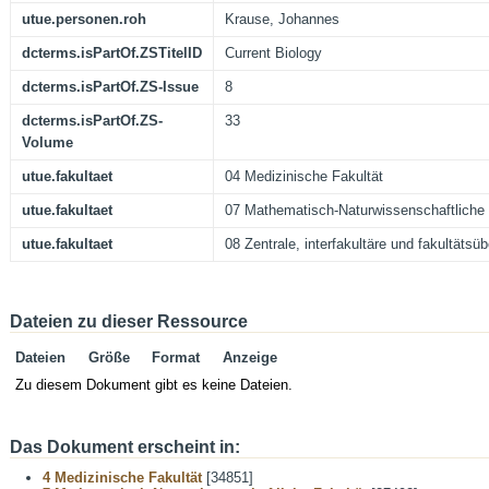
utue.personen.roh
Krause, Johannes
dcterms.isPartOf.ZSTitelID
Current Biology
dcterms.isPartOf.ZS-Issue
8
dcterms.isPartOf.ZS-
33
Volume
utue.fakultaet
04 Medizinische Fakultät
utue.fakultaet
07 Mathematisch-Naturwissenschaftliche 
utue.fakultaet
08 Zentrale, interfakultäre und fakultätsü
Dateien zu dieser Ressource
Dateien
Größe
Format
Anzeige
Zu diesem Dokument gibt es keine Dateien.
Das Dokument erscheint in:
4 Medizinische Fakultät
[34851]