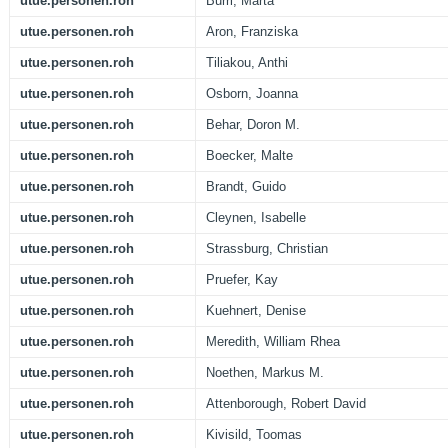
utue.personen.roh
Burri, Marta
utue.personen.roh
Aron, Franziska
utue.personen.roh
Tiliakou, Anthi
utue.personen.roh
Osborn, Joanna
utue.personen.roh
Behar, Doron M.
utue.personen.roh
Boecker, Malte
utue.personen.roh
Brandt, Guido
utue.personen.roh
Cleynen, Isabelle
utue.personen.roh
Strassburg, Christian
utue.personen.roh
Pruefer, Kay
utue.personen.roh
Kuehnert, Denise
utue.personen.roh
Meredith, William Rhea
utue.personen.roh
Noethen, Markus M.
utue.personen.roh
Attenborough, Robert David
utue.personen.roh
Kivisild, Toomas