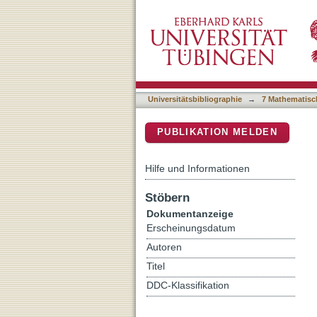
Genomic analyses of hair
DSpace Repositorium (Manakin b
Universitätsbibliographie
→
7 Mathematisc
PUBLIKATION MELDEN
Hilfe und Informationen
Stöbern
Dokumentanzeige
Erscheinungsdatum
Autoren
Titel
DDC-Klassifikation