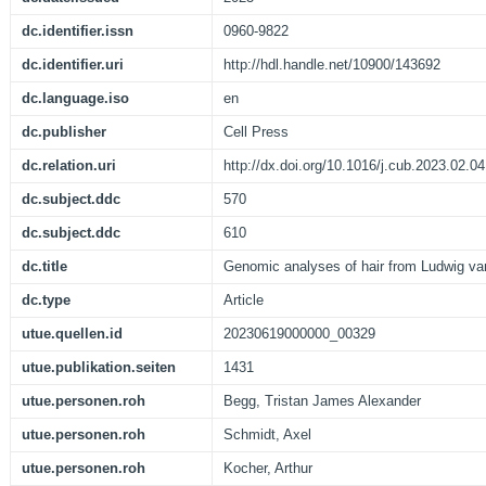
dc.identifier.issn
0960-9822
dc.identifier.uri
http://hdl.handle.net/10900/143692
dc.language.iso
en
dc.publisher
Cell Press
dc.relation.uri
http://dx.doi.org/10.1016/j.cub.2023.02.0
dc.subject.ddc
570
dc.subject.ddc
610
dc.title
Genomic analyses of hair from Ludwig v
dc.type
Article
utue.quellen.id
20230619000000_00329
utue.publikation.seiten
1431
utue.personen.roh
Begg, Tristan James Alexander
utue.personen.roh
Schmidt, Axel
utue.personen.roh
Kocher, Arthur