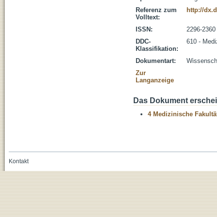
Referenz zum
http://dx.
Volltext:
ISSN:
2296-2360
DDC-
610 - Medi
Klassifikation:
Dokumentart:
Wissenscha
Zur
Langanzeige
Das Dokument erschein
4 Medizinische Fakultä
Kontakt