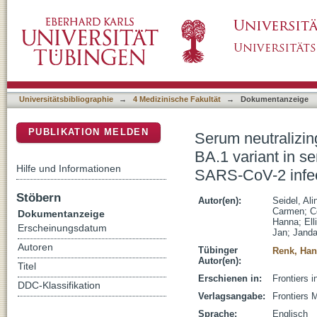
Serum neutralizing capacity and T-cell respo
DSpace Repositorium (Manakin basiert)
children and their parents one year after SA
Universitätsbibliographie
→
4 Medizinische Fakultät
→
Dokumentanzeige
PUBLIKATION MELDEN
Serum neutralizin
BA.1 variant in se
Hilfe und Informationen
SARS-CoV-2 infec
Stöbern
Autor(en):
Seidel, Ali
Carmen
;
C
Dokumentanzeige
Hanna
;
Ell
Erscheinungsdatum
Jan
;
Janda
Autoren
Tübinger
Renk, Ha
Autor(en):
Titel
Erschienen in:
Frontiers i
DDC-Klassifikation
Verlagsangabe:
Frontiers 
Sprache:
Englisch