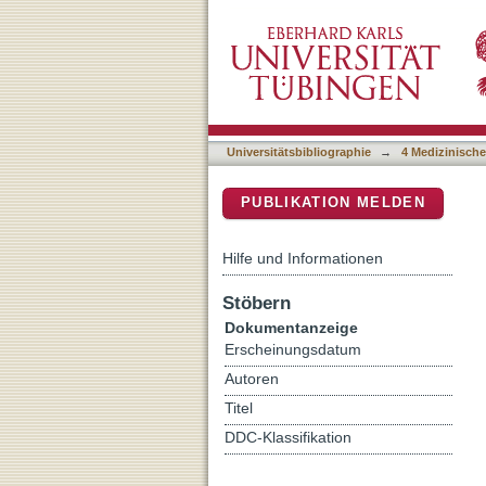
Histone 4 lysine 5/12 acet
DSpace Repositorium (Manakin b
Universitätsbibliographie
→
4 Medizinische
PUBLIKATION MELDEN
Hilfe und Informationen
Stöbern
Dokumentanzeige
Erscheinungsdatum
Autoren
Titel
DDC-Klassifikation