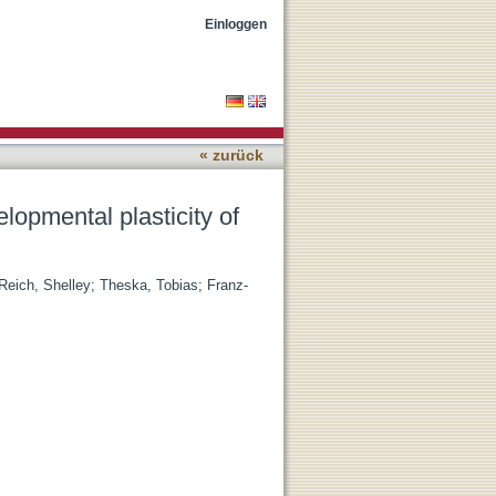
istionchus mouth form
Einloggen
« zurück
lopmental plasticity of
Reich, Shelley
;
Theska, Tobias
;
Franz-