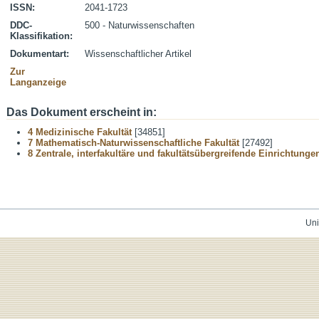
ISSN:
2041-1723
DDC-
500 - Naturwissenschaften
Klassifikation:
Dokumentart:
Wissenschaftlicher Artikel
Zur
Langanzeige
Das Dokument erscheint in:
4 Medizinische Fakultät
[34851]
7 Mathematisch-Naturwissenschaftliche Fakultät
[27492]
8 Zentrale, interfakultäre und fakultätsübergreifende Einrichtunge
Uni