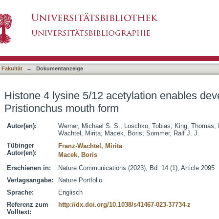
ylation enables developmental plasticity of Pr
asiert)
 Fakultät
→
Dokumentanzeige
Histone 4 lysine 5/12 acetylation enables deve
Pristionchus mouth form
Autor(en):
Werner, Michael S. S.
;
Loschko, Tobias
;
King, Thomas
;
Wachtel, Mirita
;
Macek, Boris
;
Sommer, Ralf J. J.
Tübinger
Franz-Wachtel, Mirita
Autor(en):
Macek, Boris
Erschienen in:
Nature Communications (2023), Bd. 14 (1), Article 2095
Verlagsangabe:
Nature Portfolio
Sprache:
Englisch
Referenz zum
http://dx.doi.org/10.1038/s41467-023-37734-z
Volltext: