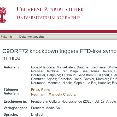
rs FTD-like symptoms and cell pathology in 
asiert)
 Fakultät
→
Dokumentanzeige
C9ORF72 knockdown triggers FTD-like sympt
in mice
Autor(en):
Lopez-Herdoiza, Maria-Belen
;
Bauche, Stephanie
;
Wilmet
Roussel, Delphine
;
Frah, Magali
;
Beal, Jonas
;
Devely, G
Bouteiller, Delphine
;
Dussaud, Sebastien
;
Guillabert, Pie
Camuzat, Agnes
;
Saracino, Dario
;
Barbier, Mathieu
;
Brun
Neumann, Manuela
;
Nicole, Sophie
;
Le Ber, Isabelle
;
Bri
Tübinger
Frick, Petra
Autor(en):
Neumann, Manuela Claudia
Erschienen in:
Frontiers in Cellular Neuroscience (2023), Bd. 17, Articl
Verlagsangabe:
Frontiers Media Sa
Sprache:
Englisch