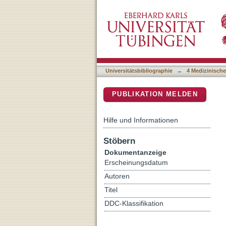
C9ORF72 knockdown trigge
DSpace Repositorium (Manakin b
Universitätsbibliographie
→
4 Medizinische
PUBLIKATION MELDEN
Hilfe und Informationen
Stöbern
Dokumentanzeige
Erscheinungsdatum
Autoren
Titel
DDC-Klassifikation