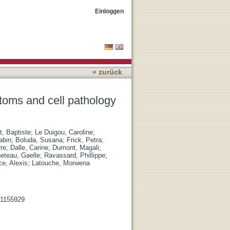
mice
Einloggen
« zurück
oms and cell pathology
, Baptiste
;
Le Duigou, Caroline
;
abin
;
Boluda, Susana
;
Frick, Petra
;
rre
;
Dalle, Carine
;
Dumont, Magali
;
eteau, Gaelle
;
Ravassard, Phillippe
;
ce, Alexis
;
Latouche, Morwena
e 1155929