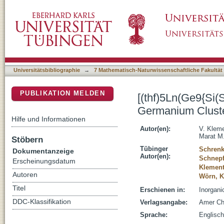
[(thf)5Ln(Ge9{Si(SiMe3)3}2)] (Ln = Eu, Sm, 
DSpace Repositorium (Manakin basiert)
Lanthanides
Universitätsbibliographie
→
7 Mathematisch-Naturwissenschaftliche Fakultät
PUBLIKATION MELDEN
[(thf)5Ln(Ge9{Si(
Germanium Cluste
Hilfe und Informationen
Autor(en):
V. Klem
Marat M
Stöbern
Tübinger
Schrenk
Dokumentanzeige
Autor(en):
Schnepf
Erscheinungsdatum
Klement
Autoren
Wörn, K
Titel
Erschienen in:
Inorgani
DDC-Klassifikation
Verlagsangabe:
Amer Ch
Sprache:
Englisch