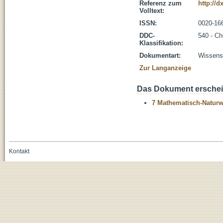
Referenz zum
http://
Volltext:
ISSN:
0020-16
DDC-
540 - C
Klassifikation:
Dokumentart:
Wissensc
Zur Langanzeige
Das Dokument erschein
7 Mathematisch-Naturwi
Kontakt