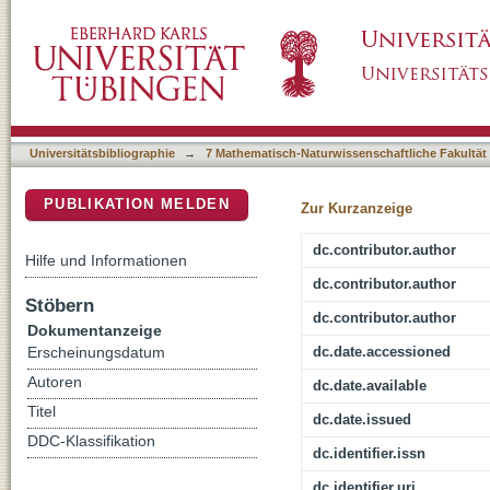
Nickel Catalyzed Cross-Coupling of Aryl and A
DSpace Repositorium (Manakin basiert)
Universitätsbibliographie
→
7 Mathematisch-Naturwissenschaftliche Fakultät
PUBLIKATION MELDEN
Zur Kurzanzeige
dc.contributor.author
Hilfe und Informationen
dc.contributor.author
Stöbern
dc.contributor.author
Dokumentanzeige
dc.date.accessioned
Erscheinungsdatum
Autoren
dc.date.available
Titel
dc.date.issued
DDC-Klassifikation
dc.identifier.issn
dc.identifier.uri