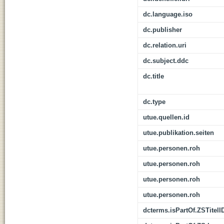
dc.language.iso
dc.publisher
dc.relation.uri
dc.subject.ddc
dc.title
dc.type
utue.quellen.id
utue.publikation.seiten
utue.personen.roh
utue.personen.roh
utue.personen.roh
utue.personen.roh
dcterms.isPartOf.ZSTitelI