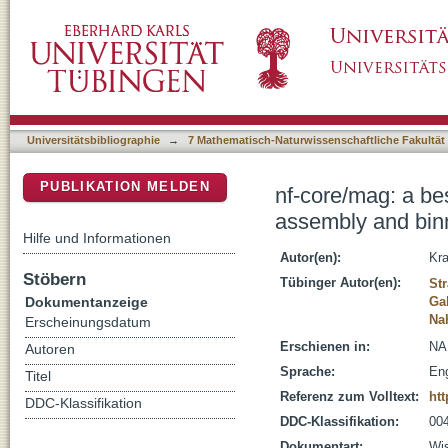
nf-core/mag: a best-practice pipeline for m
DSpace Repositorium (Manakin basiert)
Universitätsbibliographie
→
7 Mathematisch-Naturwissenschaftliche Fakultät
PUBLIKATION MELDEN
nf-core/mag: a be
assembly and bin
Hilfe und Informationen
Autor(en):
Kra
Stöbern
Tübinger Autor(en):
Str
Dokumentanzeige
Ga
Na
Erscheinungsdatum
Erschienen in:
NAR
Autoren
Sprache:
Eng
Titel
Referenz zum Volltext:
htt
DDC-Klassifikation
DDC-Klassifikation:
004
Dokumentart:
Wis