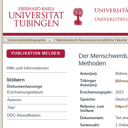
Der Menschwerdung auf der Spur: Forschung
DSpace Repositorium (Manakin basiert)
Universitätsbibliographie
→
7 Mathematisch-Naturwissenschaftliche Fakultät
PUBLIKATION MELDEN
Der Menschwerdun
Methoden
Hilfe und Informationen
Autor(en):
Böhme,
Stöbern
Tübinger
Böhme,
Autor(en):
Dokumentanzeige
Erscheinungsdatum
Erscheinungsjahr:
2023
Sprache:
Deutsc
Autoren
Referenz zum
https:
Titel
Volltext:
DDC-Klassifikation
Dokumentart:
Teil ei
Seitenzahl:
1 Onli