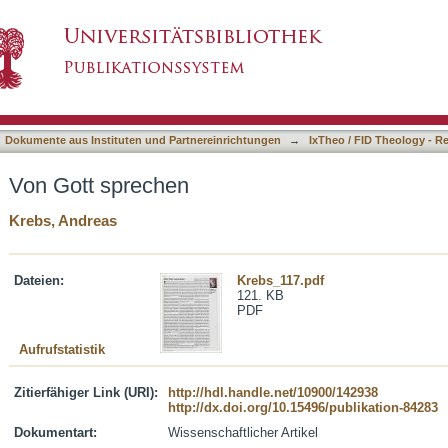
asiert)
Dokumente aus Instituten und Partnereinrichtungen
→
IxTheo / FID Theology - R
Von Gott sprechen
Krebs, Andreas
Dateien:
Krebs_117.pdf
121. KB
PDF
Aufrufstatistik
Zitierfähiger Link (URI):
http://hdl.handle.net/10900/142938
http://dx.doi.org/10.15496/publikation-84283
Dokumentart:
Wissenschaftlicher Artikel