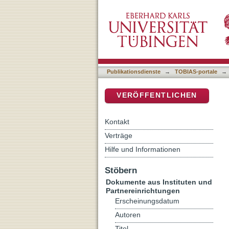
Von Gott sprechen
DSpace Repositorium (Manakin b
Publikationsdienste
→
TOBIAS-portale
→
VERÖFFENTLICHEN
Kontakt
Verträge
Hilfe und Informationen
Stöbern
Dokumente aus Instituten und
Partnereinrichtungen
Erscheinungsdatum
Autoren
Titel