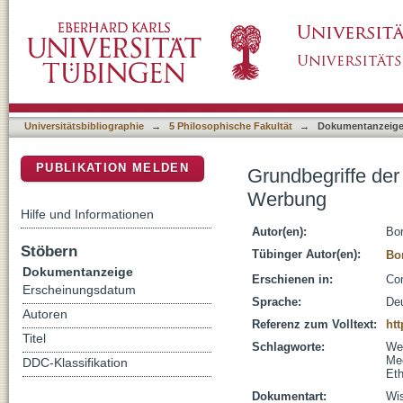
Grundbegriffe der Kommunikations- und Medi
DSpace Repositorium (Manakin basiert)
Universitätsbibliographie
→
5 Philosophische Fakultät
→
Dokumentanzeig
PUBLIKATION MELDEN
Grundbegriffe der
Werbung
Hilfe und Informationen
Autor(en):
Bor
Stöbern
Tübinger Autor(en):
Bor
Dokumentanzeige
Erschienen in:
Com
Erscheinungsdatum
Sprache:
De
Autoren
Referenz zum Volltext:
htt
Titel
Schlagworte:
We
Me
DDC-Klassifikation
Eth
Dokumentart:
Wis