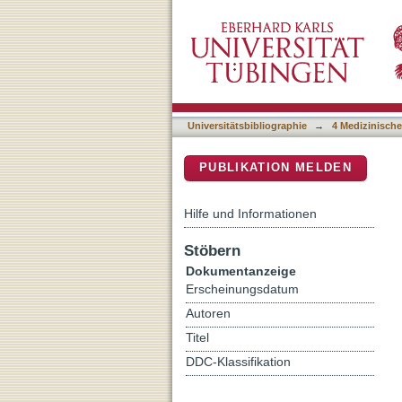
Integrated Single-cell an
DSpace Repositorium (Manakin b
Prospective Cohort Study
Universitätsbibliographie
→
4 Medizinische
PUBLIKATION MELDEN
Hilfe und Informationen
Stöbern
Dokumentanzeige
Erscheinungsdatum
Autoren
Titel
DDC-Klassifikation