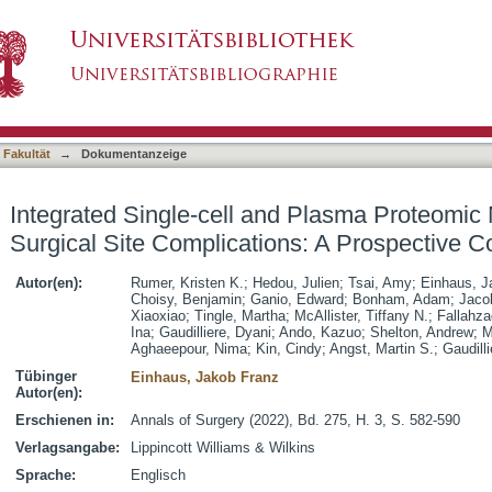
d Plasma Proteomic Modeling to Predict Surgica
asiert)
 Fakultät
→
Dokumentanzeige
Integrated Single-cell and Plasma Proteomic 
Surgical Site Complications: A Prospective C
Autor(en):
Rumer, Kristen K.
;
Hedou, Julien
;
Tsai, Amy
;
Einhaus, J
Choisy, Benjamin
;
Ganio, Edward
;
Bonham, Adam
;
Jaco
Xiaoxiao
;
Tingle, Martha
;
McAllister, Tiffany N.
;
Fallahz
Ina
;
Gaudilliere, Dyani
;
Ando, Kazuo
;
Shelton, Andrew
;
M
Aghaeepour, Nima
;
Kin, Cindy
;
Angst, Martin S.
;
Gaudilli
Tübinger
Einhaus, Jakob Franz
Autor(en):
Erschienen in:
Annals of Surgery (2022), Bd. 275, H. 3, S. 582-590
Verlagsangabe:
Lippincott Williams & Wilkins
Sprache:
Englisch