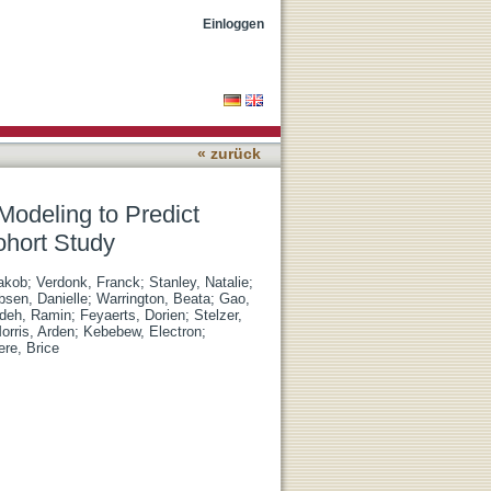
l Site Complications: A
Einloggen
« zurück
Modeling to Predict
ohort Study
akob
;
Verdonk, Franck
;
Stanley, Natalie
;
bsen, Danielle
;
Warrington, Beata
;
Gao,
adeh, Ramin
;
Feyaerts, Dorien
;
Stelzer,
orris, Arden
;
Kebebew, Electron
;
ere, Brice