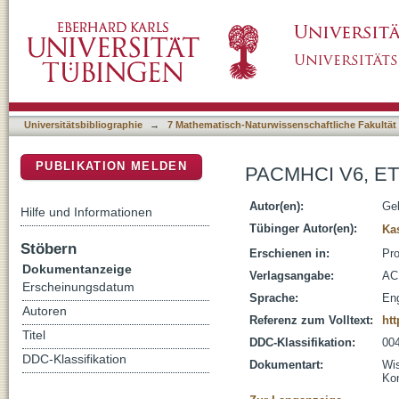
PACMHCI V6, ETRA, May 2022 Editorial
DSpace Repositorium (Manakin basiert)
Universitätsbibliographie
→
7 Mathematisch-Naturwissenschaftliche Fakultät
PUBLIKATION MELDEN
PACMHCI V6, ETR
Autor(en):
Gel
Hilfe und Informationen
Tübinger Autor(en):
Ka
Stöbern
Erschienen in:
Pro
Dokumentanzeige
Verlagsangabe:
A
Erscheinungsdatum
Sprache:
Eng
Autoren
Referenz zum Volltext:
htt
Titel
DDC-Klassifikation:
004
DDC-Klassifikation
Dokumentart:
Wis
Kon