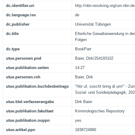
dc.identifier.uri
http://nbn-resolving.org/urn:nbn:
dc.language.iso
de
dc.publisher
Universität Tübingen
dc.title
Elterliche Gewaltanwendung in de
Folgen
dc.type
BookPart
utue.personen.pnd
Baier, Dirk/254193102
utue.publikation.seiten
14-27
utue.personen.roh
Baier, Dirk
utue.publikation.buchdesbeitrags
"Hör uf, süscht bring di um!" - Zü
Sozial- und Sonderpädagogik, 202
utue.titel.verfasserangabe
Dirk Baier
utue.publikation.fakultaet
Kriminologisches Repository
utue.publikation.noppn
yes
utue.artikel.ppn
1838724990