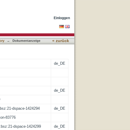
Einloggen
« zurück
ory
→
Dokumentanzeige
de_DE
de_DE
9
e:bsz:21-dspace-1424294
de_DE
tion-83776
de:bsz:21-dspace-1424299
de_DE