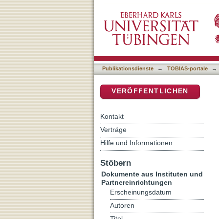
Elterliche Gewaltanwendu
DSpace Repositorium (Manakin b
Publikationsdienste
→
TOBIAS-portale
→
VERÖFFENTLICHEN
Kontakt
Verträge
Hilfe und Informationen
Stöbern
Dokumente aus Instituten und
Partnereinrichtungen
Erscheinungsdatum
Autoren
Titel