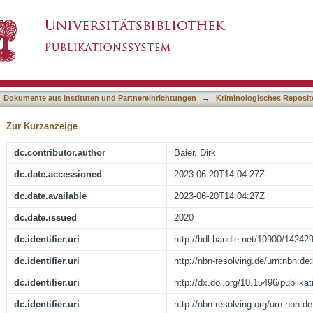
ng in der Schweiz: Verbreitung und Folgen
asiert)
Dokumente aus Instituten und Partnereinrichtungen
→
Kriminologisches Reposit
Zur Kurzanzeige
dc.contributor.author
Baier, Dirk
dc.date.accessioned
2023-06-20T14:04:27Z
dc.date.available
2023-06-20T14:04:27Z
dc.date.issued
2020
dc.identifier.uri
http://hdl.handle.net/10900/14242
dc.identifier.uri
http://nbn-resolving.de/urn:nbn:d
dc.identifier.uri
http://dx.doi.org/10.15496/publika
dc.identifier.uri
http://nbn-resolving.org/urn:nbn: