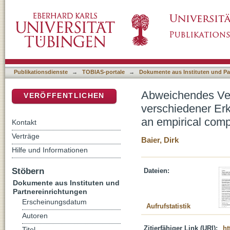
Abweichendes Verhalten im Jugendalter : ein
DSpace Repositorium (Manakin basiert)
Erklärungsansätze = Deviant behavior in adol
theoretical explanations
Publikationsdienste
→
TOBIAS-portale
→
Dokumente aus Instituten und Pa
Abweichendes Verh
VERÖFFENTLICHEN
verschiedener Erk
an empirical compa
Kontakt
Verträge
Baier, Dirk
Hilfe und Informationen
Stöbern
Dateien:
Dokumente aus Instituten und
Partnereinrichtungen
Erscheinungsdatum
Aufrufstatistik
Autoren
Zitierfähiger Link (URI):
ht
Titel