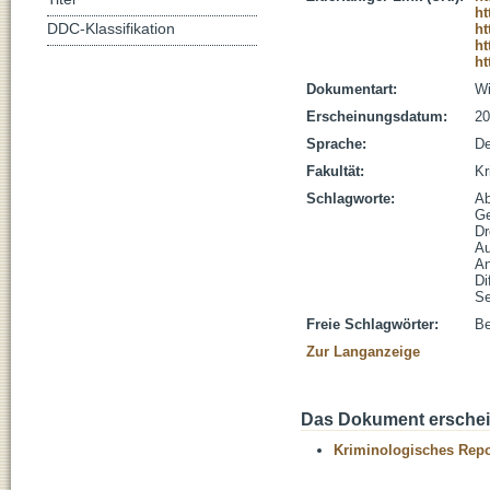
ht
DDC-Klassifikation
ht
ht
ht
Dokumentart:
Wi
Erscheinungsdatum:
20
Sprache:
De
Fakultät:
Kr
Schlagworte:
Ab
Ge
D
Au
A
Di
Se
Freie Schlagwörter:
Be
Zur Langanzeige
Das Dokument erschein
Kriminologisches Repo