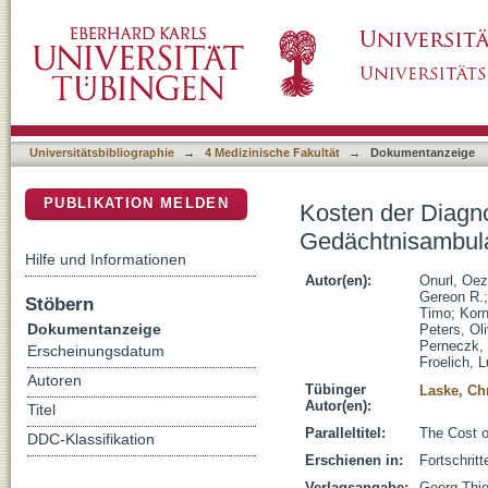
Kosten der Diagnostik kognitiver Störungen
DSpace Repositorium (Manakin basiert)
Universitätsbibliographie
→
4 Medizinische Fakultät
→
Dokumentanzeige
PUBLIKATION MELDEN
Kosten der Diagno
Gedächtnisambul
Hilfe und Informationen
Autor(en):
Onurl, Oez
Gereon R.
Stöbern
Timo
;
Korn
Dokumentanzeige
Peters, Oli
Perneczk,
Erscheinungsdatum
Froelich, L
Autoren
Tübinger
Laske, Ch
Autor(en):
Titel
Paralleltitel:
The Cost o
DDC-Klassifikation
Erschienen in:
Fortschrit
Verlagsangabe:
Georg Thi