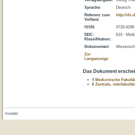
Sprache:
Deutsch
Referenz zum
http://dx.
Volltext:
ISSN:
0720-4299
DDC-
610 - Medi
Klassifikation:
Dokumentart:
Wissenscha
Zur
Langanzeige
Das Dokument erschein
4 Medizinische Fakultä
8 Zentrale, interfakult
Kontakt