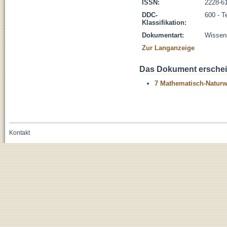
ISSN:
2228-6
DDC-
600 - T
Klassifikation:
Dokumentart:
Wissens
Zur Langanzeige
Das Dokument erschein
7 Mathematisch-Naturwi
Kontakt