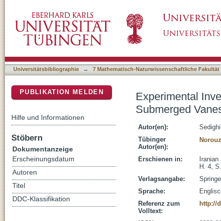
Experimental Investigation of the Joint Eff
DSpace Repositorium (Manakin basiert)
Hydraulic Jump Characteristics
Universitätsbibliographie
→
7 Mathematisch-Naturwissenschaftliche Fakultät
PUBLIKATION MELDEN
Experimental Inve
Submerged Vanes 
Hilfe und Informationen
Autor(en):
Sedighi
Stöbern
Tübinger
Norouz
Autor(en):
Dokumentanzeige
Erscheinungsdatum
Erschienen in:
Iranian
H. 4, S
Autoren
Verlagsangabe:
Springe
Titel
Sprache:
Englisc
DDC-Klassifikation
Referenz zum
http://
Volltext: