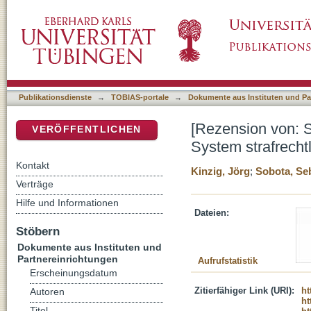
[Rezension von: Sobota, Sebastian, 1985-, D
DSpace Repositorium (Manakin basiert)
Publikationsdienste
→
TOBIAS-portale
→
Dokumente aus Instituten und Pa
[Rezension von: S
VERÖFFENTLICHEN
System strafrecht
Kontakt
Kinzig, Jörg
;
Sobota, Se
Verträge
Hilfe und Informationen
Dateien:
Stöbern
Dokumente aus Instituten und
Partnereinrichtungen
Aufrufstatistik
Erscheinungsdatum
Zitierfähiger Link (URI):
ht
Autoren
ht
Titel