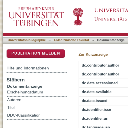
Increased plasma level of soluble P-selecti
DSpace Repositorium (Manakin basiert)
Universitätsbibliographie
→
4 Medizinische Fakultät
→
Dokumentanzeige
PUBLIKATION MELDEN
Zur Kurzanzeige
dc.contributor.author
Hilfe und Informationen
dc.contributor.author
Stöbern
dc.date.accessioned
Dokumentanzeige
dc.date.available
Erscheinungsdatum
Autoren
dc.date.issued
Titel
dc.identifier.issn
DDC-Klassifikation
dc.identifier.uri
dc.language.iso