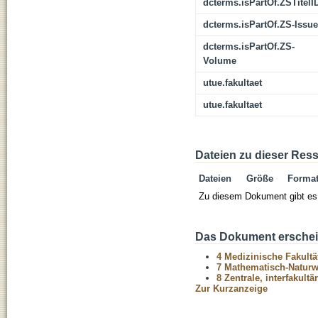
dcterms.isPartOf.ZSTitelI
dcterms.isPartOf.ZS-Issue
dcterms.isPartOf.ZS-
Volume
utue.fakultaet
utue.fakultaet
Dateien zu dieser Res
Dateien
Größe
Forma
Zu diesem Dokument gibt es 
Das Dokument erschein
4 Medizinische Fakultä
7 Mathematisch-Naturwi
8 Zentrale, interfakult
Zur Kurzanzeige