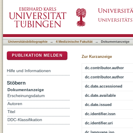
Curcumin-Based Nanoformulations: A Promis
DSpace Repositorium (Manakin basiert)
Universitätsbibliographie
→
4 Medizinische Fakultät
→
Dokumentanzeige
PUBLIKATION MELDEN
Zur Kurzanzeige
dc.contributor.author
Hilfe und Informationen
dc.contributor.author
Stöbern
dc.date.accessioned
Dokumentanzeige
dc.date.available
Erscheinungsdatum
Autoren
dc.date.issued
Titel
dc.identifier.issn
DDC-Klassifikation
dc.identifier.uri
dc.language.iso